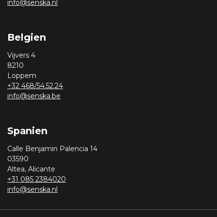
info@senska.nl
Belgien
Vijvers 4
8210
Loppem
+32 468/54.52.24
info@senska.be
Spanien
Calle Benjamin Palencia 14
03590
Altea, Alicante
+31 085 2384020
info@senska.nl