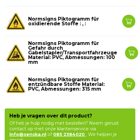
Normsigns Piktogramm für
oxidierende Stoffe : , :
Normsigns Piktogramm für
Gefahr durch
Gabelstapler/Transportfahrzeuge
Material: PVC, Abmessungen: 100
mm
Normsigns Piktogramm für
entzündbare Stoffe Material:
PVC, Abmessungen: 315 mm
Heb je vragen over dit product?
Of heb je hulp nodig met bestellen? Neem gerust
contact op met onze klantenservice via
info@senska.nl
of
085 2384020
. We helpen je