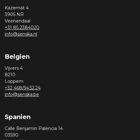
Kazemat 4
3905 NR
Veenendaal
+31 85 2384020
info@senska.nl
Belgien
Vijvers 4
8210
Loppem
+32 468/54.52.24
info@senska.be
Spanien
Calle Benjamin Palencia 14
03590