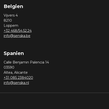
Belgien
Vijvers 4
8210
Loppem
+32 468/54.52.24
info@senska.be
Spanien
Calle Benjamin Palencia 14
03590
Altea, Alicante
+31 085 2384020
info@senska.nl