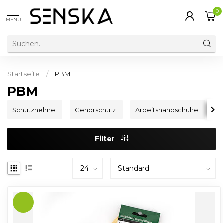
0
MENU
Startseite
/
PBM
PBM
Schutzhelme
Gehörschutz
Arbeitshandschuhe
S
Filter