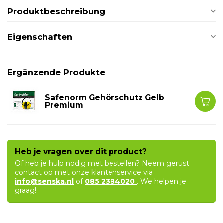
Produktbeschreibung
Eigenschaften
Ergänzende Produkte
Safenorm Gehörschutz Gelb
Premium
Heb je vragen over dit product?
Of heb je hulp nodig met bestellen? Neem gerust
contact op met onze klantenservice via
info@senska.nl
of
085 2384020
. We helpen je
graag!