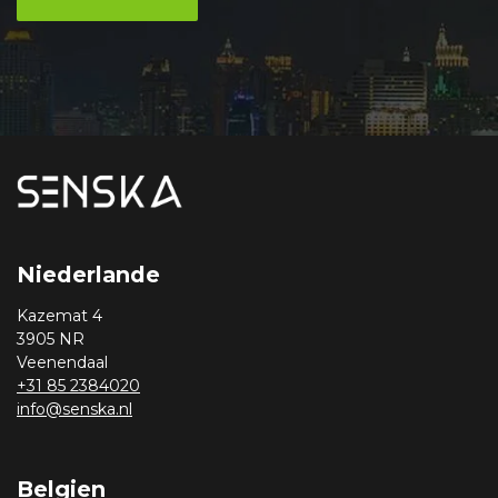
Niederlande
Kazemat 4
3905 NR
Veenendaal
+31 85 2384020
info@senska.nl
Belgien