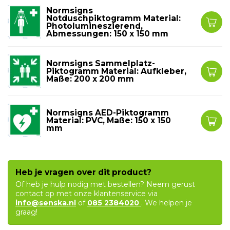
Normsigns
Notduschpiktogramm Material:
Photolumineszierend,
Abmessungen: 150 x 150 mm
Normsigns Sammelplatz-
Piktogramm Material: Aufkleber,
Maße: 200 x 200 mm
Normsigns AED-Piktogramm
Material: PVC, Maße: 150 x 150
mm
Heb je vragen over dit product?
Of heb je hulp nodig met bestellen? Neem gerust
contact op met onze klantenservice via
info@senska.nl
of
085 2384020
. We helpen je
graag!