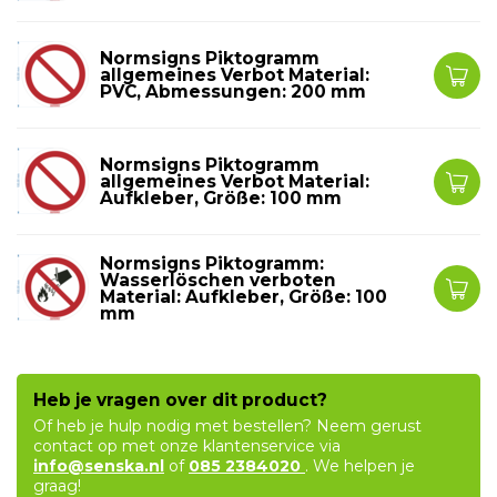
Normsigns Piktogramm
allgemeines Verbot Material:
PVC, Abmessungen: 200 mm
Normsigns Piktogramm
allgemeines Verbot Material:
Aufkleber, Größe: 100 mm
Normsigns Piktogramm:
Wasserlöschen verboten
Material: Aufkleber, Größe: 100
mm
Heb je vragen over dit product?
Of heb je hulp nodig met bestellen? Neem gerust
contact op met onze klantenservice via
info@senska.nl
of
085 2384020
. We helpen je
graag!