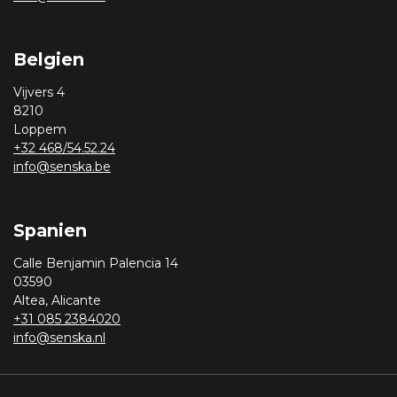
Belgien
Vijvers 4
8210
Loppem
+32 468/54.52.24
info@senska.be
Spanien
Calle Benjamin Palencia 14
03590
Altea, Alicante
+31 085 2384020
info@senska.nl