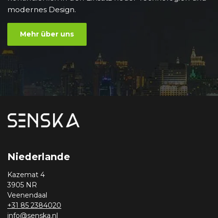
modernes Design.
Mehr über uns
Niederlande
Kazemat 4
3905 NR
Veenendaal
+31 85 2384020
info@senska.nl