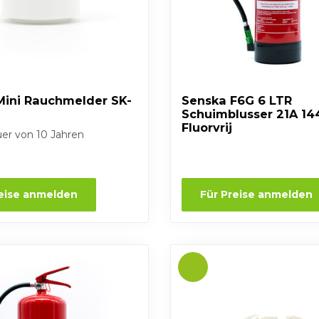
Mini Rauchmelder SK-
Senska F6G 6 LTR
Schuimblusser 21A 14
Fluorvrij
er von 10 Jahren
reise anmelden
Für Preise anmelden