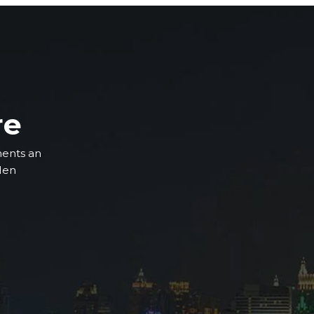
re
ments an
 den