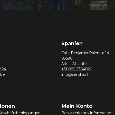
Spanien
Calle Benjamin Palencia 14
03590
Altea, Alicante
2.24
+31 085 2384020
.be
info@senska.nl
tionen
Mein Konto
Geschäftsbedingungen
Benutzerkonto Information