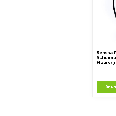
Senska 
Schuimb
Fluorvrij
Für P