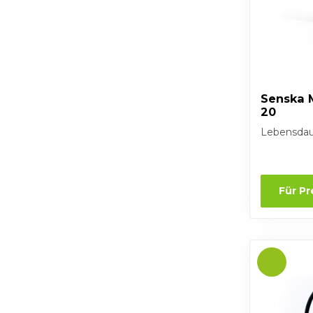
Senska 
20
Lebensdau
Für P