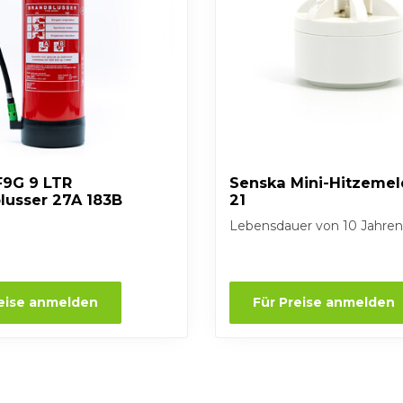
F9G 9 LTR
Senska Mini-Hitzemel
lusser 27A 183B
21
Lebensdauer von 10 Jahren
reise anmelden
Für Preise anmelden