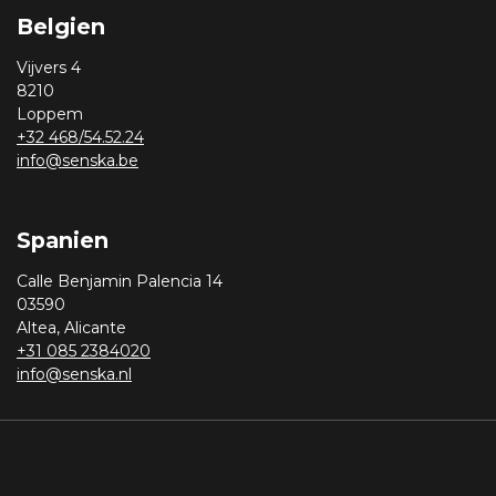
Belgien
Vijvers 4
8210
Loppem
+32 468/54.52.24
info@senska.be
Spanien
Calle Benjamin Palencia 14
03590
Altea, Alicante
+31 085 2384020
info@senska.nl