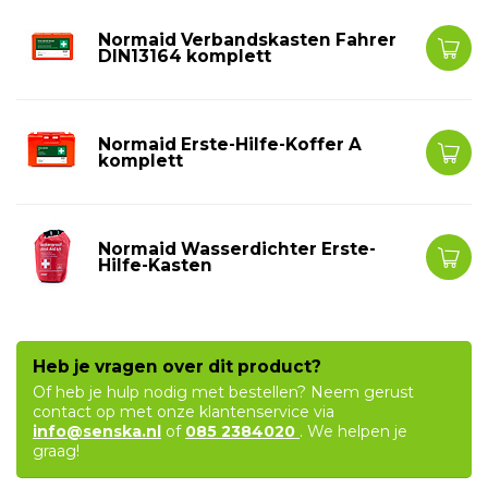
Normaid Verbandskasten Fahrer
DIN13164 komplett
Normaid Erste-Hilfe-Koffer A
komplett
Normaid Wasserdichter Erste-
Hilfe-Kasten
Heb je vragen over dit product?
Of heb je hulp nodig met bestellen? Neem gerust
contact op met onze klantenservice via
info@senska.nl
of
085 2384020
. We helpen je
graag!