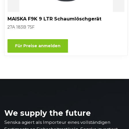
MAISKA F9K 9 LTR Schaumlöschgerät
27A 183B 75F
Für Preise anmelden
We supply the future
Senska agiert als Importeur eines vollständigen