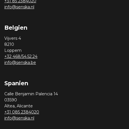
+31 85 2384020
info@senska.nl
Belgien
Vijvers 4
8210
Loppem
+32 468/54.52.24
info@senska.be
Spanien
Calle Benjamin Palencia 14
03590
Altea, Alicante
+31 085 2384020
info@senska.nl