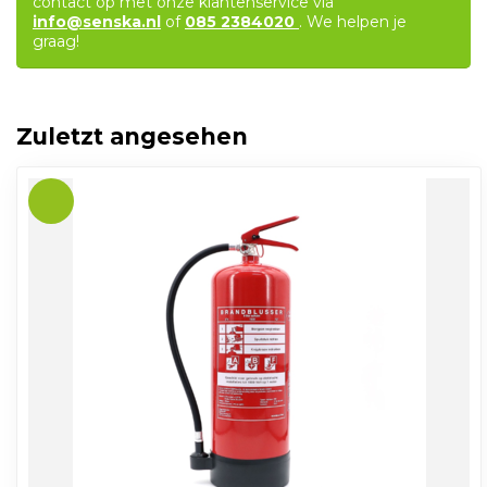
contact op met onze klantenservice via
info@senska.nl
of
085 2384020
. We helpen je
graag!
Zuletzt angesehen