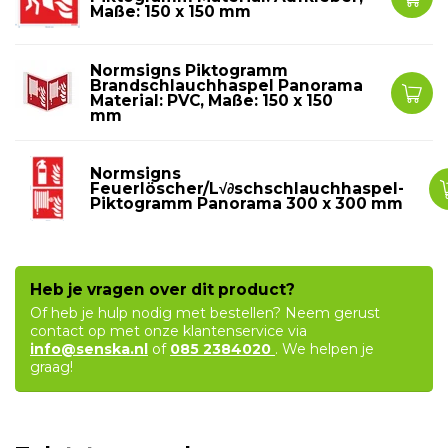
Maße: 150 x 150 mm
Normsigns Piktogramm
Brandschlauchhaspel Panorama
Material: PVC, Maße: 150 x 150
mm
Normsigns
Feuerlöscher/L√∂schschlauchhaspel-
Piktogramm Panorama 300 x 300 mm
Heb je vragen over dit product?
Of heb je hulp nodig met bestellen? Neem gerust
contact op met onze klantenservice via
info@senska.nl
of
085 2384020
. We helpen je
graag!