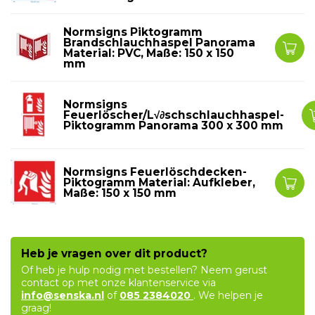
Normsigns Piktogramm
Brandschlauchhaspel Panorama
Material: PVC, Maße: 150 x 150
mm
Normsigns
Feuerlöscher/L√∂schschlauchhaspel-
Piktogramm Panorama 300 x 300 mm
Normsigns Feuerlöschdecken-
Piktogramm Material: Aufkleber,
Maße: 150 x 150 mm
Heb je vragen over dit product?
Of heb je hulp nodig met bestellen? Neem gerust
contact op met onze klantenservice via
info@senska.nl
of
085 2384020
. We helpen je
graag!