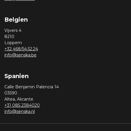
Belgien
Vijvers 4
8210
Loppem
+32 468/54.52.24
info@senska.be
Spanien
Calle Benjamin Palencia 14
03590
Altea, Alicante
+31 085 2384020
info@senska.nl