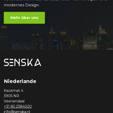
modernes Design.
Mehr über uns
Niederlande
Kazemat 4
3905 NR
Veenendaal
+31 85 2384020
info@senska.nl