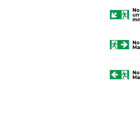
No
un
m
No
Ma
No
Ma