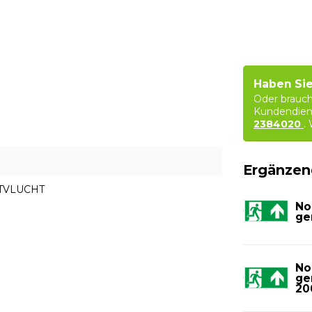
Haben Sie
Oder brauch
Kundendien
2384020
.
Ergänzen
CTVLUCHT
No
ge
No
ge
20