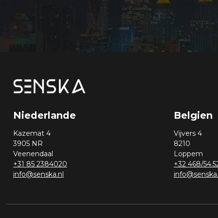
Niederlande
Belgien
Kazemat 4
Vijvers 4
3905 NR
8210
Veenendaal
Loppem
+31 85 2384020
+32 468/54.5
info@senska.nl
info@senska