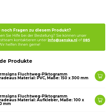
 noch Fragen zu diesem Produkt?
en Sie Hilfe bei der Bestellung? Sie können unser
stteam kontaktieren unter
info@senska.nl
of
085
 Wir helfen Ihnen gerne!
de Produkte
rmsigns Fluchtweg-Piktogramm
radeaus Material: PVC, Maße: 150 x 300 mm
rmsigns Fluchtweg-Piktogramm
radeaus Material: Aufkleber, Maße: 100 x
0 mm