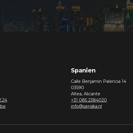
Spanien
Calle Benjamin Palencia 14
03590
Altea, Alicante
2.24
+31 085 2384020
.be
info@senska.nl