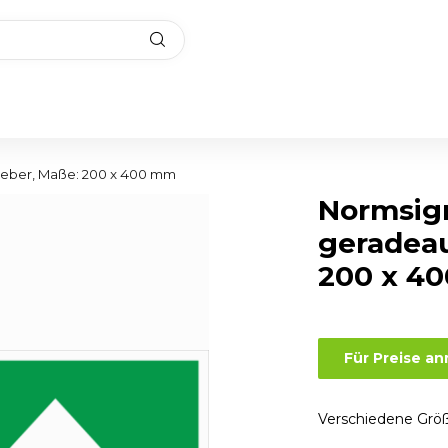
leber, Maße: 200 x 400 mm
Normsig
geradeau
200 x 4
Für Preise a
Verschiedene Größ