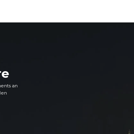
re
ments an
 den