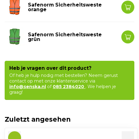
Safenorm Sicherheitsweste
orange
Safenorm Sicherheitsweste
grün
Heb je vragen over dit product?
Of heb je hulp nodig met bestellen? Neem gerust
contact op met onze klantenservice via
info@senska.nl
of
085 2384020
. We helpen je
graag!
Zuletzt angesehen