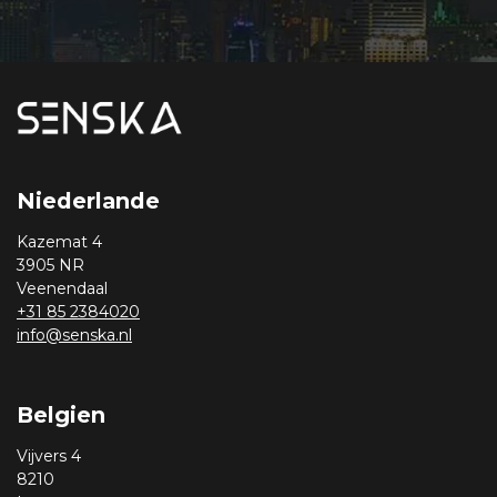
Niederlande
Kazemat 4
3905 NR
Veenendaal
+31 85 2384020
info@senska.nl
Belgien
Vijvers 4
8210