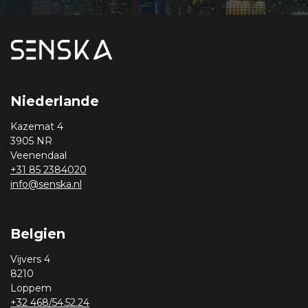
Niederlande
Kazemat 4
3905 NR
Veenendaal
+31 85 2384020
info@senska.nl
Belgien
Vijvers 4
8210
Loppem
+32 468/54.52.24