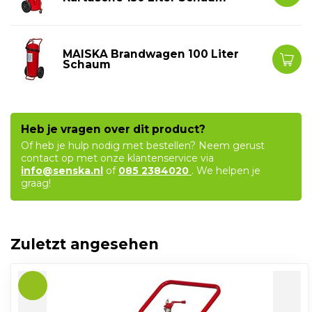
MAISKA Brandwagen 100 Liter
Schaum
Heb je vragen over dit product?
Of heb je hulp nodig met bestellen? Neem gerust
contact op met onze klantenservice via
info@senska.nl
of
085 2384020
. We helpen je
graag!
Zuletzt angesehen