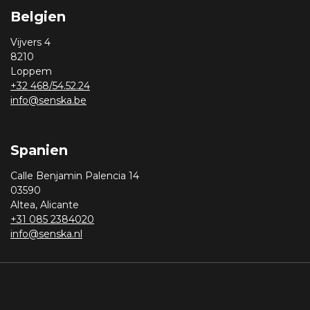
Belgien
Vijvers 4
8210
Loppem
+32 468/54.52.24
info@senska.be
Spanien
Calle Benjamin Palencia 14
03590
Altea, Alicante
+31 085 2384020
info@senska.nl