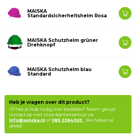
MAISKA
Standardsicherheitshelm Rosa
MAISKA Schutzhelm grüner
Drehknopf
MAISKA Schutzhelm blau
Standard
Heb je vragen over dit product?
Of heb je hulp nodig met bestellen? Neem gerust
contact op met onze klantenservice via
info@senska.nl
of
085 2384020
. We helpen je
graag!