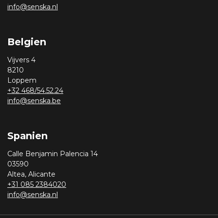
info@senska.nl
Belgien
Vijvers 4
8210
Loppem
+32 468/54.52.24
info@senska.be
Spanien
Calle Benjamin Palencia 14
03590
Altea, Alicante
+31 085 2384020
info@senska.nl