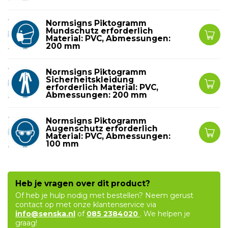
Normsigns Piktogramm
Mundschutz erforderlich
Material: PVC, Abmessungen:
200 mm
Normsigns Piktogramm
Sicherheitskleidung
erforderlich Material: PVC,
Abmessungen: 200 mm
Normsigns Piktogramm
Augenschutz erforderlich
Material: PVC, Abmessungen:
100 mm
Heb je vragen over dit product?
Of heb je hulp nodig met bestellen? Neem gerust
contact op met onze klantenservice via
info@senska.nl
of
085 2384020
. We helpen je
graag!