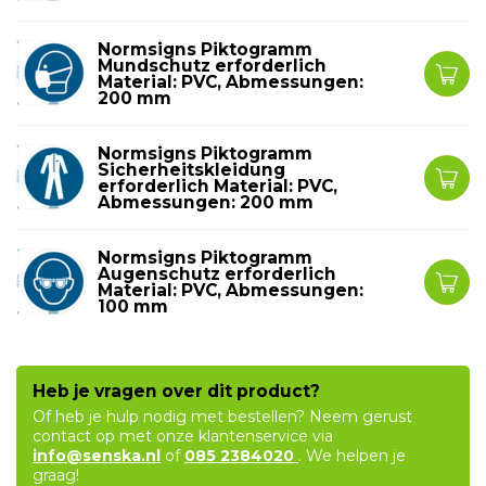
Normsigns Piktogramm
Mundschutz erforderlich
Material: PVC, Abmessungen:
200 mm
Normsigns Piktogramm
Sicherheitskleidung
erforderlich Material: PVC,
Abmessungen: 200 mm
Normsigns Piktogramm
Augenschutz erforderlich
Material: PVC, Abmessungen:
100 mm
Heb je vragen over dit product?
Of heb je hulp nodig met bestellen? Neem gerust
contact op met onze klantenservice via
info@senska.nl
of
085 2384020
. We helpen je
graag!