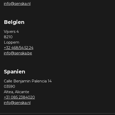
info@senska.nl
Belgien
Vijvers 4
8210
Loppem
+32 468/54.52.24
info@senska.be
Spanien
Calle Benjamin Palencia 14
03590
Altea, Alicante
+31 085 2384020
info@senska.nl