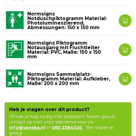
Normsigns
Notduschpiktogramm Material:
Photolumineszierend,
Abmessungen: 150 x 150 mm
Normsigns Piktogramm
Notausgang mit Fluchtleiter
Material: PVC, Maße: 150 x 150
mm
Normsigns Sammelplatz-
Piktogramm Material: Aufkleber,
Maße: 200 x 200 mm
Heb je vragen over dit product?
Of heb je hulp nodig met bestellen? Neem gerust
contact op met onze klantenservice via
info@senska.nl
of
085 2384020
. We helpen je
graag!