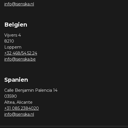
info@senska.nl
Belgien
Vijvers 4
8210
Loppem
+32 468/54.52.24
info@senska.be
Spanien
Calle Benjamin Palencia 14
03590
Altea, Alicante
+31 085 2384020
info@senska.nl