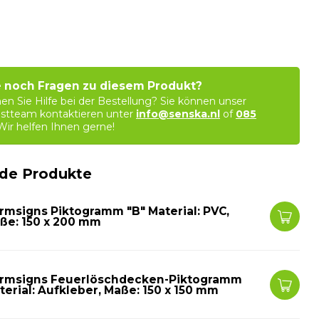
 noch Fragen zu diesem Produkt?
en Sie Hilfe bei der Bestellung? Sie können unser
stteam kontaktieren unter
info@senska.nl
of
085
 Wir helfen Ihnen gerne!
de Produkte
rmsigns Piktogramm "B" Material: PVC,
ße: 150 x 200 mm
rmsigns Feuerlöschdecken-Piktogramm
terial: Aufkleber, Maße: 150 x 150 mm