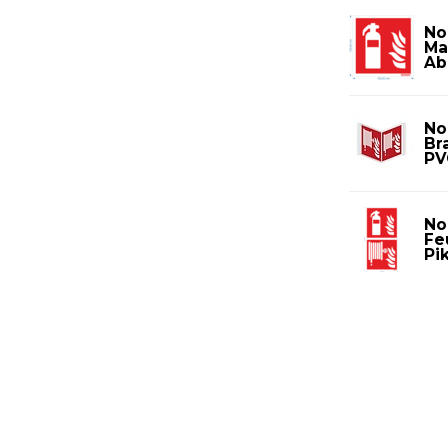
No
Ma
Ab
No
Br
PV
No
Fe
Pi