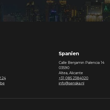
Spanien
Calle Benjamin Palencia 14
03590
Altea, Alicante
2.24
+31 085 2384020
.be
info@senska.nl