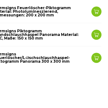
rmsigns Feuerlöscher-Piktogramm
terial: Photolumineszierend,
messungen: 200 x 200 mm
rmsigns Piktogramm
andschlauchhaspel Panorama Material:
C, Maße: 150 x 150 mm
rmsigns
uerlöscher/L√∂schschlauchhaspel-
ktogramm Panorama 300 x 300 mm