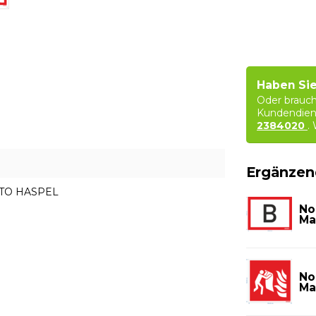
Haben Sie
Oder brauch
Kundendien
2384020
.
Ergänzen
CTO HASPEL
No
Ma
No
Ma