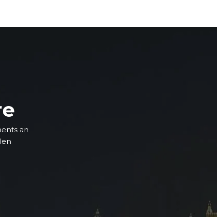
re
ments an
 den