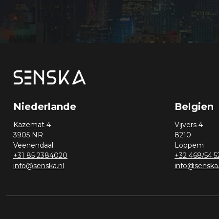
Niederlande
Belgien
Kazemat 4
Vijvers 4
3905 NR
8210
Veenendaal
Loppem
+31 85 2384020
+32 468/54.5
info@senska.nl
info@senska