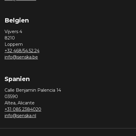
Belgien
Vijvers 4
8210
Loppem
+32 468/54.52.24
info@senska.be
Spanien
Calle Benjamin Palencia 14
03590
Altea, Alicante
+31 085 2384020
info@senska.nl