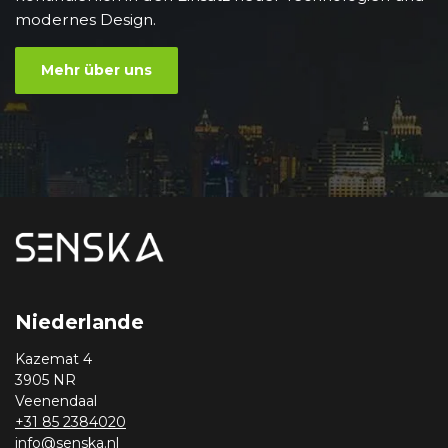
modernes Design.
Mehr über uns
Niederlande
Kazemat 4
3905 NR
Veenendaal
+31 85 2384020
info@senska.nl