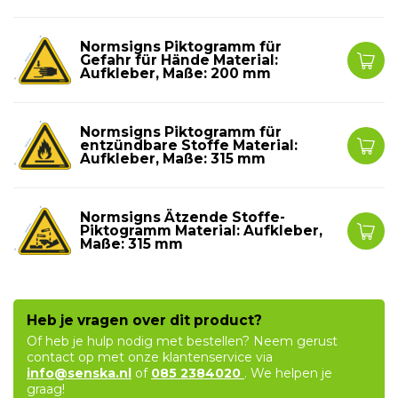
Normsigns Piktogramm für
Gefahr für Hände Material:
Aufkleber, Maße: 200 mm
Normsigns Piktogramm für
entzündbare Stoffe Material:
Aufkleber, Maße: 315 mm
Normsigns Ätzende Stoffe-
Piktogramm Material: Aufkleber,
Maße: 315 mm
Heb je vragen over dit product?
Of heb je hulp nodig met bestellen? Neem gerust
contact op met onze klantenservice via
info@senska.nl
of
085 2384020
. We helpen je
graag!