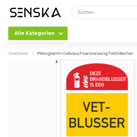
Alle Kategorien
Startseite
/
Piktogramm Gebrauchsanweisung Fettl√∂scher