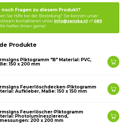
 noch Fragen zu diesem Produkt?
en Sie Hilfe bei der Bestellung? Sie können unser
stteam kontaktieren unter
info@senska.nl
of
085
 Wir helfen Ihnen gerne!
de Produkte
rmsigns Piktogramm "B" Material: PVC,
ße: 150 x 200 mm
rmsigns Feuerlöschdecken-Piktogramm
terial: Aufkleber, Maße: 150 x 150 mm
rmsigns Feuerlöscher-Piktogramm
terial: Photolumineszierend,
messungen: 200 x 200 mm