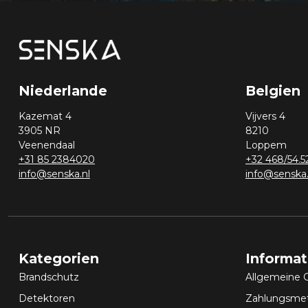
Niederlande
Belgien
Kazemat 4
Vijvers 4
3905 NR
8210
Veenendaal
Loppem
+31 85 2384020
+32 468/54.5
info@senska.nl
info@senska
Kategorien
Informa
Brandschutz
Allgemeine 
Detektoren
Zahlungsme