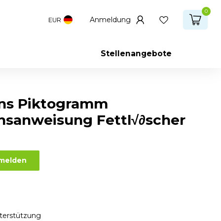
0
Anmeldung
EUR
Stellenangebote
ns Piktogramm
hsanweisung Fettl√∂scher
nmelden
nterstützung