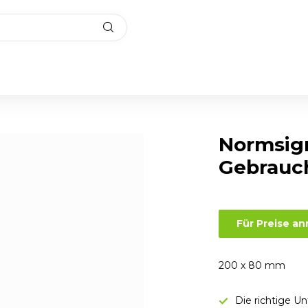
Normsig
Gebrauc
Für Preise a
200 x 80 mm
Die richtige U