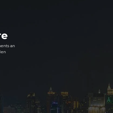
re
ments an
 den