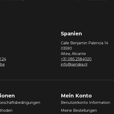
Spanien
Calle Benjamin Palencia 14
03590
Altea, Alicante
2.24
+31 085 2384020
.be
info@senska.nl
tionen
Mein Konto
Geschäftsbedingungen
Benutzerkonto Information
thoden
Meine Bestellungen