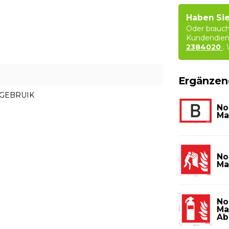
Haben Sie
Oder brauch
Kundendien
2384020
.
Ergänzen
CGEBRUIK
No
Ma
No
Ma
No
Ma
Ab