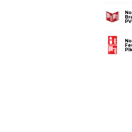
No
Br
PV
No
Fe
Pi