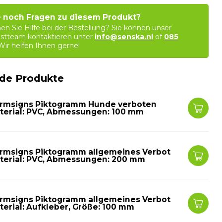
 noch Fragen zu diesem Produkt?
en Sie Hilfe bei der Bestellung? Sie können unser
stteam kontaktieren unter
info@senska.nl
of
085
 Wir helfen Ihnen gerne!
de Produkte
rmsigns Piktogramm Hunde verboten
terial: PVC, Abmessungen: 100 mm
rmsigns Piktogramm allgemeines Verbot
terial: PVC, Abmessungen: 200 mm
rmsigns Piktogramm allgemeines Verbot
terial: Aufkleber, Größe: 100 mm