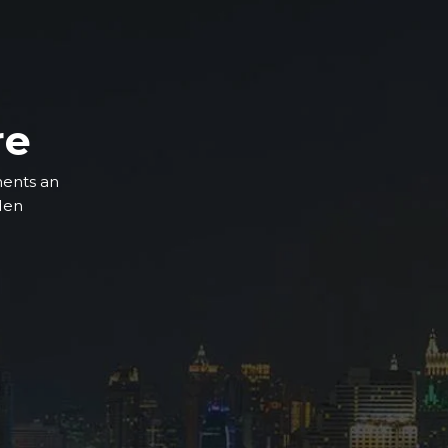
re
ments an
 den