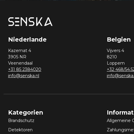
Niederlande
Belgien
Kazemat 4
Vijvers 4
3905 NR
8210
Veenendaal
Loppem
+31 85 2384020
+32 468/54.5
info@senska.nl
info@senska
Kategorien
Informa
Brandschutz
Allgemeine 
Detektoren
Zahlungsme