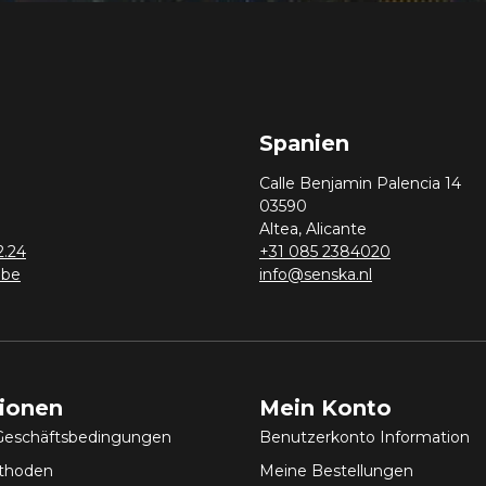
Spanien
Calle Benjamin Palencia 14
03590
Altea, Alicante
2.24
+31 085 2384020
.be
info@senska.nl
tionen
Mein Konto
Geschäftsbedingungen
Benutzerkonto Information
thoden
Meine Bestellungen