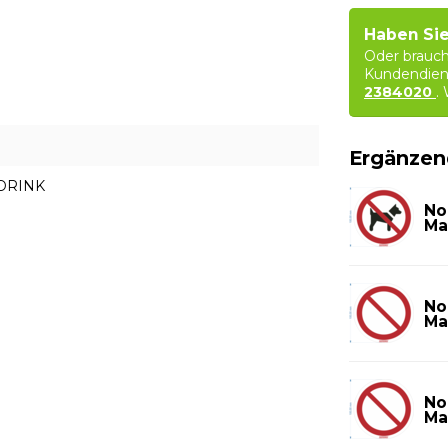
Haben Sie
Oder brauch
Kundendien
2384020
.
Ergänzen
CDRINK
No
Ma
No
Ma
No
Ma