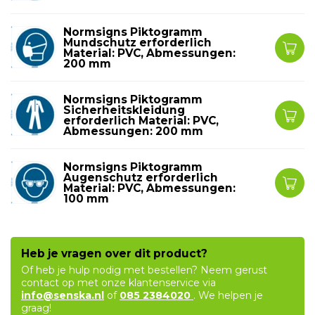
Normsigns Piktogramm
Mundschutz erforderlich
Material: PVC, Abmessungen:
200 mm
Normsigns Piktogramm
Sicherheitskleidung
erforderlich Material: PVC,
Abmessungen: 200 mm
Normsigns Piktogramm
Augenschutz erforderlich
Material: PVC, Abmessungen:
100 mm
Heb je vragen over dit product?
Of heb je hulp nodig met bestellen? Neem gerust
contact op met onze klantenservice via
info@senska.nl
of
085 2384020
. We helpen je
graag!