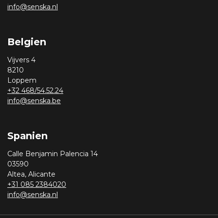
info@senska.nl
Belgien
Vijvers 4
8210
Loppem
+32 468/54.52.24
info@senska.be
Spanien
Calle Benjamin Palencia 14
03590
Altea, Alicante
+31 085 2384020
info@senska.nl