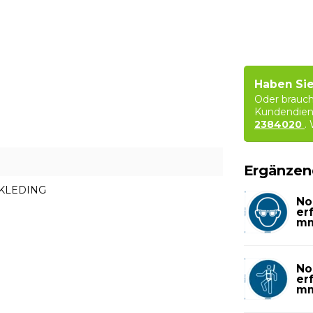
Haben Sie
Oder brauch
Kundendien
2384020
.
Ergänzen
CKLEDING
No
er
m
No
er
m