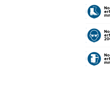
No
er
m
No
er
20
No
er
m