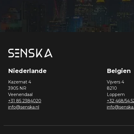
Niederlande
Belgien
Kazemat 4
Vijvers 4
3905 NR
8210
Veenendaal
Loppem
+31 85 2384020
+32 468/54.5
info@senska.nl
info@senska