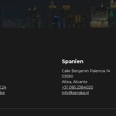
Spanien
Calle Benjamin Palencia 14
03590
Altea, Alicante
2.24
+31 085 2384020
.be
info@senska.nl