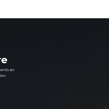
re
ments an
 den