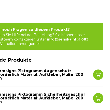
 noch Fragen zu diesem Produkt?
en Sie Hilfe bei der Bestellung? Sie können unser
stteam kontaktieren unter
info@senska.nl
of
085
 Wir helfen Ihnen gerne!
de Produkte
rmsigns Piktogramm Augenschutz
forderlich Material: Aufkleber, Maße: 200
m
rmsigns Piktogramm Sicherheitsgeschirr
forderlich Material: Aufkleber, Maße: 200
m