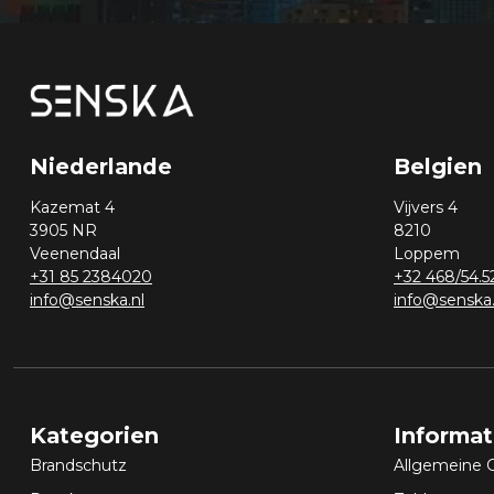
Niederlande
Belgien
Kazemat 4
Vijvers 4
3905 NR
8210
Veenendaal
Loppem
+31 85 2384020
+32 468/54.5
info@senska.nl
info@senska
Kategorien
Informa
Brandschutz
Allgemeine 