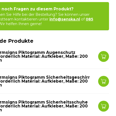
 noch Fragen zu diesem Produkt?
en Sie Hilfe bei der Bestellung? Sie können unser
stteam kontaktieren unter
info@senska.nl
of
085
 Wir helfen Ihnen gerne!
de Produkte
rmsigns Piktogramm Augenschutz
forderlich Material: Aufkleber, Maße: 200
m
rmsigns Piktogramm Sicherheitsgeschirr
forderlich Material: Aufkleber, Maße: 200
m
rmsigns Piktogramm Sicherheitsschuhe
forderlich Material: Aufkleber, Maße: 200
m