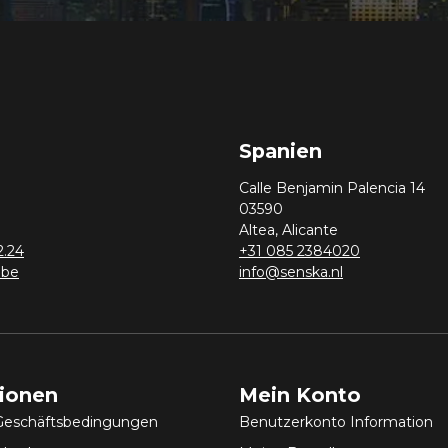
Spanien
Calle Benjamin Palencia 14
03590
Altea, Alicante
2.24
+31 085 2384020
.be
info@senska.nl
tionen
Mein Konto
Geschäftsbedingungen
Benutzerkonto Information