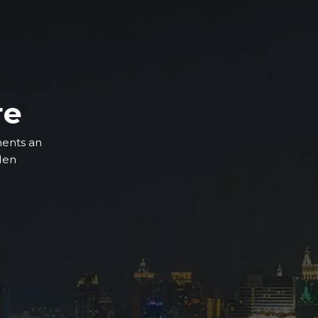
re
ments an
 den