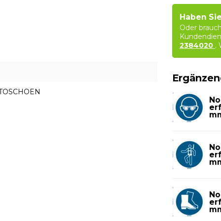
Haben Sie
Oder brauch
Kundendien
2384020
.
Ergänzen
ICTOSCHOEN
No
er
m
No
er
m
No
er
m