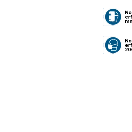
No
er
m
No
er
20