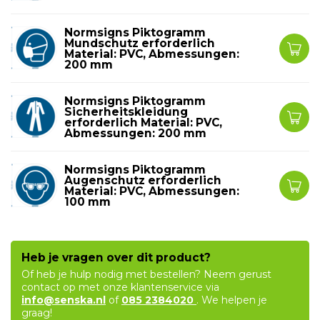
Normsigns Piktogramm
Mundschutz erforderlich
Material: PVC, Abmessungen:
200 mm
Normsigns Piktogramm
Sicherheitskleidung
erforderlich Material: PVC,
Abmessungen: 200 mm
Normsigns Piktogramm
Augenschutz erforderlich
Material: PVC, Abmessungen:
100 mm
Heb je vragen over dit product?
Of heb je hulp nodig met bestellen? Neem gerust
contact op met onze klantenservice via
info@senska.nl
of
085 2384020
. We helpen je
graag!