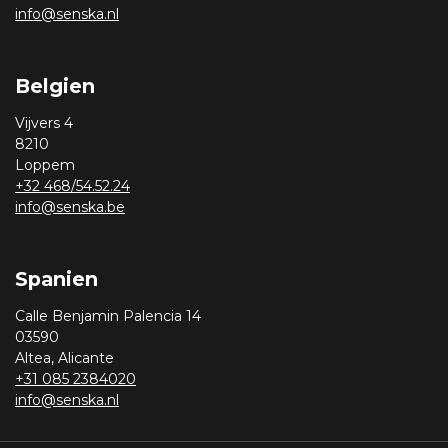
info@senska.nl
Belgien
Vijvers 4
8210
Loppem
+32 468/54.52.24
info@senska.be
Spanien
Calle Benjamin Palencia 14
03590
Altea, Alicante
+31 085 2384020
info@senska.nl