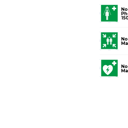
No
Ph
15
No
Ma
No
Ma