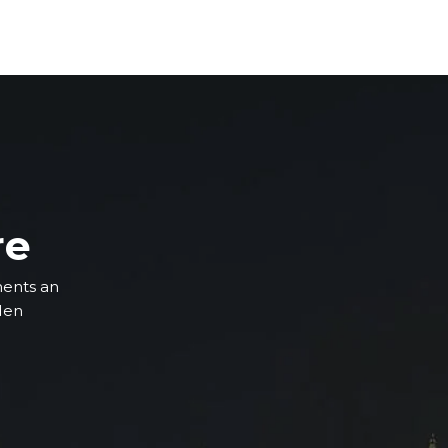
re
ments an
 den