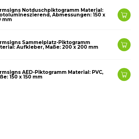
rmsigns Notduschpiktogramm Material:
otolumineszierend, Abmessungen: 150 x
0 mm
rmsigns Sammelplatz-Piktogramm
terial: Aufkleber, Maße: 200 x 200 mm
rmsigns AED-Piktogramm Material: PVC,
ße: 150 x 150 mm