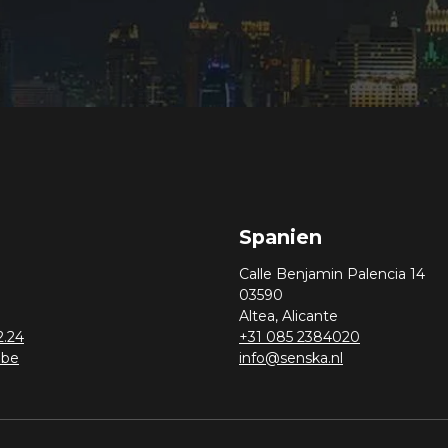
Spanien
Calle Benjamin Palencia 14
03590
Altea, Alicante
2.24
+31 085 2384020
.be
info@senska.nl