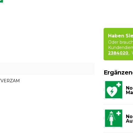
Haben Sie
Oder brauch
Kundendien
2384020
.
Ergänzen
CTVERZAM
No
Ma
No
Au