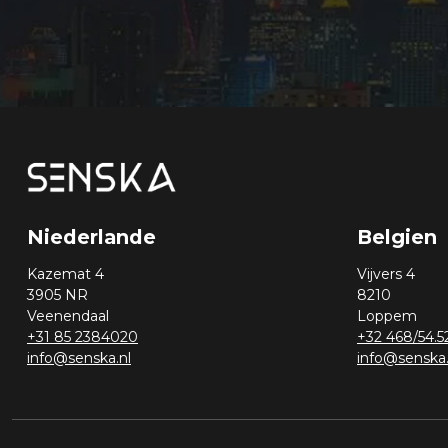
Niederlande
Belgien
Kazemat 4
Vijvers 4
3905 NR
8210
Veenendaal
Loppem
+31 85 2384020
+32 468/54.5
info@senska.nl
info@senska