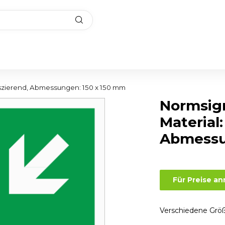
szierend, Abmessungen: 150 x 150 mm
Normsig
Material
Abmessu
Für Preise a
Verschiedene Größ