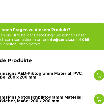
 noch Fragen zu diesem Produkt?
en Sie Hilfe bei der Bestellung? Sie können unser
stteam kontaktieren unter
info@senska.nl
of
085
 Wir helfen Ihnen gerne!
de Produkte
rmsigns AED-Piktogramm Material: PVC,
ße: 200 x 200 mm
rmsigns Notduschpiktogramm Material:
fkleber, Maße: 200 x 200 mm