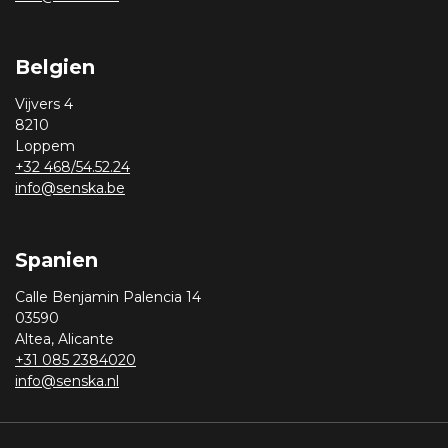
Belgien
Vijvers 4
8210
Loppem
+32 468/54.52.24
info@senska.be
Spanien
Calle Benjamin Palencia 14
03590
Altea, Alicante
+31 085 2384020
info@senska.nl