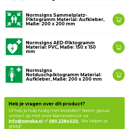
Normsigns Sammelplatz-
Piktogramm Material: Aufkleber,
Maße: 200 x 200 mm
Normsigns AED-Piktogramm
Material: PVC, Maße: 150 x 150
mm
Normsigns
Notduschpiktogramm Material:
Aufkleber, Maße: 200 x 200 mm
Heb je vragen over dit product?
Of heb je hulp nodig met bestellen? Neem gerust
contact op met onze klantenservice via
info@senska.nl
of
085 2384020
. We helpen je
graag!