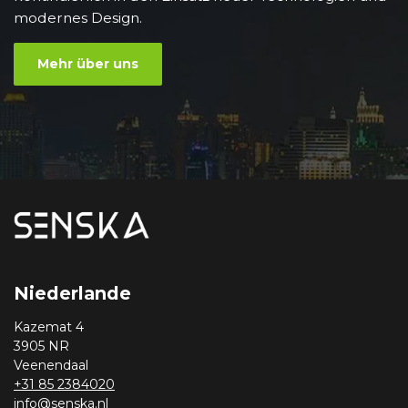
modernes Design.
Mehr über uns
Niederlande
Kazemat 4
3905 NR
Veenendaal
+31 85 2384020
info@senska.nl