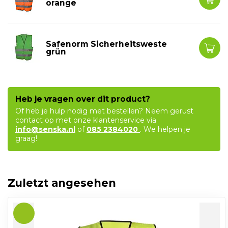
orange
Safenorm Sicherheitsweste
grün
Heb je vragen over dit product?
Of heb je hulp nodig met bestellen? Neem gerust
contact op met onze klantenservice via
info@senska.nl
of
085 2384020
. We helpen je
graag!
Zuletzt angesehen