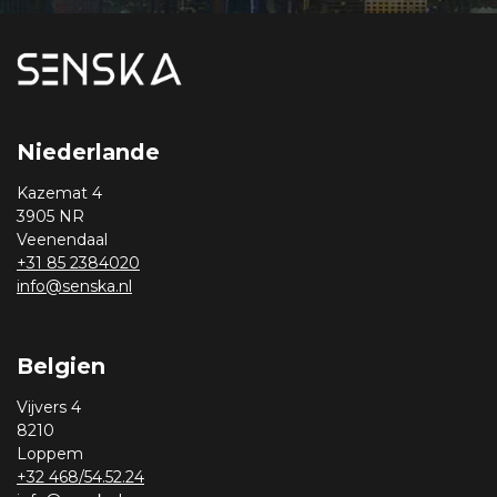
Niederlande
Kazemat 4
3905 NR
Veenendaal
+31 85 2384020
info@senska.nl
Belgien
Vijvers 4
8210
Loppem
+32 468/54.52.24