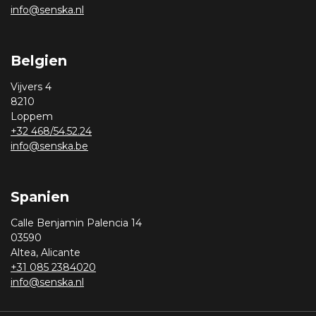
info@senska.nl
Belgien
Vijvers 4
8210
Loppem
+32 468/54.52.24
info@senska.be
Spanien
Calle Benjamin Palencia 14
03590
Altea, Alicante
+31 085 2384020
info@senska.nl