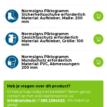
Normsigns Piktogramm
Sicherheitsschuhe erforderlich
Material: Aufkleber, Maße: 200
mm
Normsigns Piktogramm
Gesichtsschutz erforderlich
Material: Aufkleber, Größe: 100
mm
Normsigns Piktogramm
Mundschutz erforderlich
Material: PVC, Abmessungen:
200 mm
Heb je vragen over dit product?
Of heb je hulp nodig met bestellen? Neem gerust
contact op met onze klantenservice via
info@senska.nl
of
085 2384020
. We helpen je
graag!