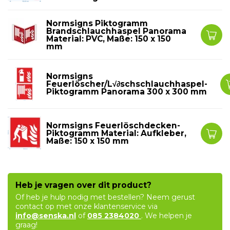
Normsigns Piktogramm
Brandschlauchhaspel Panorama
Material: PVC, Maße: 150 x 150
mm
Normsigns
Feuerlöscher/L√∂schschlauchhaspel-
Piktogramm Panorama 300 x 300 mm
Normsigns Feuerlöschdecken-
Piktogramm Material: Aufkleber,
Maße: 150 x 150 mm
Heb je vragen over dit product?
Of heb je hulp nodig met bestellen? Neem gerust
contact op met onze klantenservice via
info@senska.nl
of
085 2384020
. We helpen je
graag!