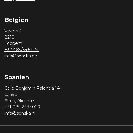
Belgien
Vijvers 4
8210
Loppem
+32 468/54.52.24
info@senska.be
Spanien
Calle Benjamin Palencia 14
03590
Altea, Alicante
+31 085 2384020
info@senska.nl