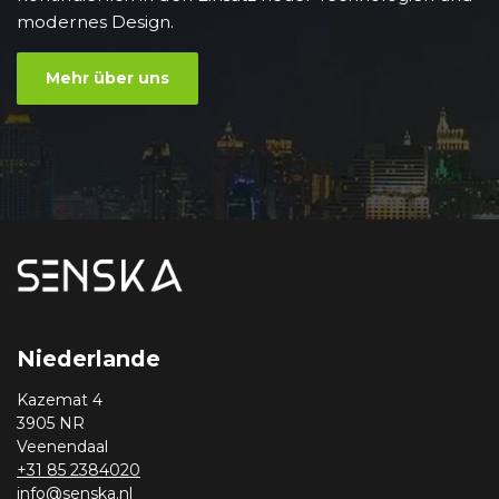
modernes Design.
Mehr über uns
Niederlande
Kazemat 4
3905 NR
Veenendaal
+31 85 2384020
info@senska.nl