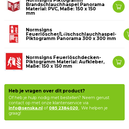
Normsigns Piktogramm
Brandschlauchhaspel Panorama
Material: PVC, Maße: 150 x 150
mm
Normsigns
Feuerlöscher/L√∂schschlauchhaspel-
Piktogramm Panorama 300 x 300 mm
Normsigns Feuerlöschdecken-
Piktogramm Material: Aufkleber,
Maße: 150 x 150 mm
Heb je vragen over dit product?
Of heb je hulp nodig met bestellen? Neem gerust
contact op met onze klantenservice via
info@senska.nl
of
085 2384020
. We helpen je
graag!