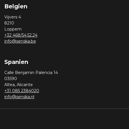
Belgien
Vijvers 4
8210
Loppem
+32 468/54.52.24
info@senska.be
Spanien
Calle Benjamin Palencia 14
03590
Altea, Alicante
+31 085 2384020
info@senska.nl