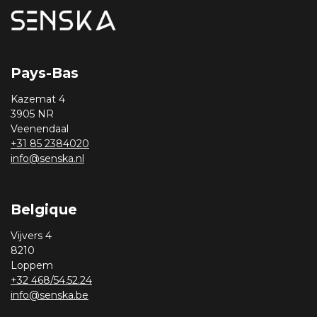
Pays-Bas
Kazemat 4
3905 NR
Veenendaal
+31 85 2384020
info@senska.nl
Belgique
Vijvers 4
8210
Loppem
+32 468/54.52.24
info@senska.be