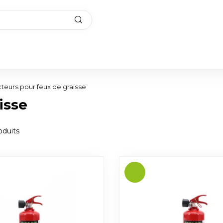
cteurs pour feux de graisse
isse
duits