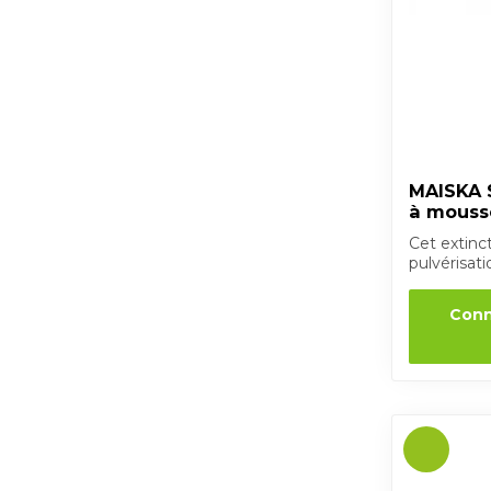
MAISKA S
à mouss
Cet extin
pulvérisati
nombreu...
Conn