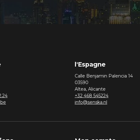
e
l'Espagne
Calle Benjamin Palencia 14
03590
Altea, Alicante
2.24
+32 468 545224
.be
info@senska.nl