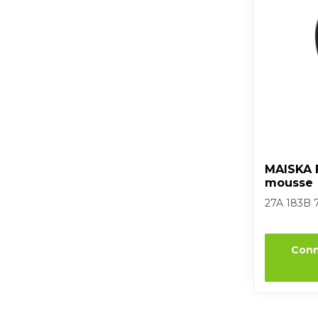
MAISKA F
mousse
27A 183B 
Conn