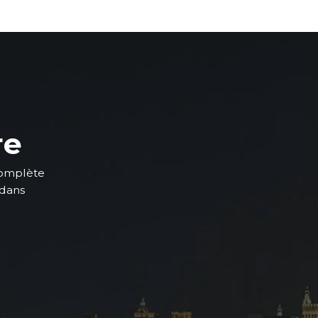
re
complète
 dans