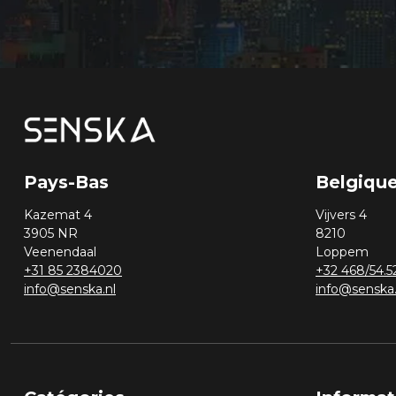
Pays-Bas
Belgiqu
Kazemat 4
Vijvers 4
3905 NR
8210
Veenendaal
Loppem
+31 85 2384020
+32 468/54.5
info@senska.nl
info@senska