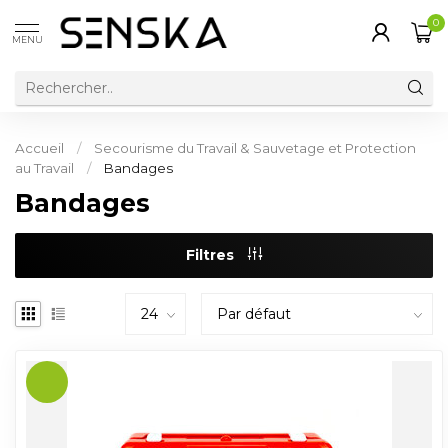
0
MENU
Accueil
/
Secourisme du Travail & Sauvetage et Protection
au Travail
/
Bandages
Bandages
Filtres