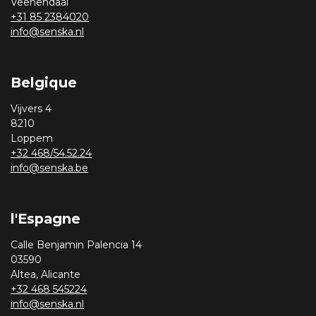
Veenendaal
+31 85 2384020
info@senska.nl
Belgique
Vijvers 4
8210
Loppem
+32 468/54.52.24
info@senska.be
l'Espagne
Calle Benjamin Palencia 14
03590
Altea, Alicante
+32 468 545224
info@senska.nl