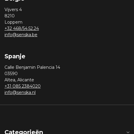
Vijvers 4
8210
Loppem
+32 468/54.52.24
info@senska.be
Spanje
Calle Benjamin Palencia 14
03590
Altea, Alicante
+31 085 2384020
info@senska.nl
Categorieën