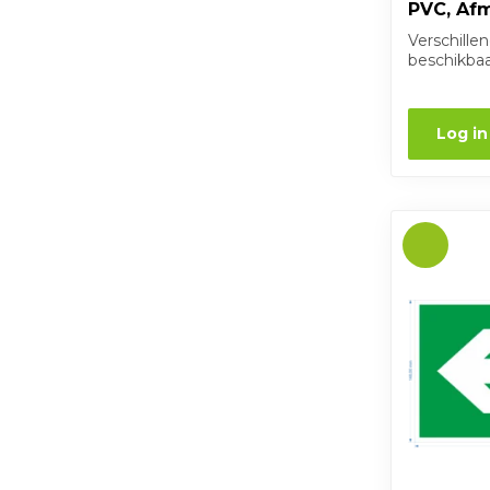
PVC, Af
Verschille
beschikba
Log in