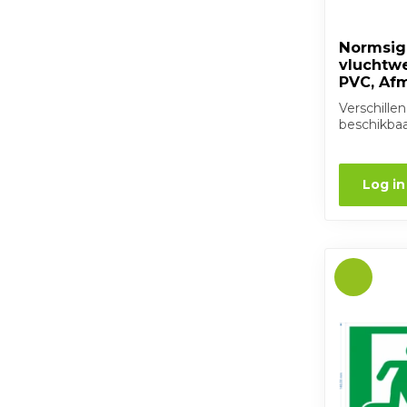
Normsig
vluchtwe
PVC, Af
Verschille
beschikba
Log in