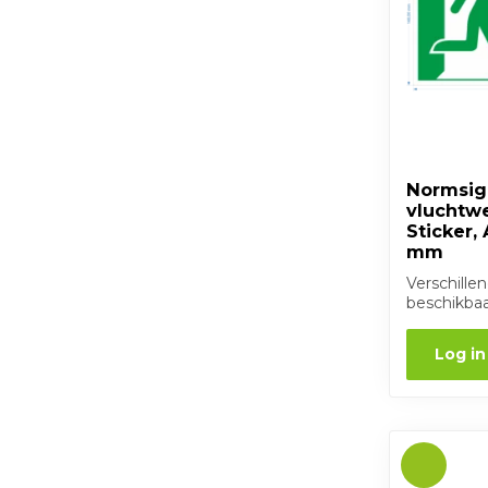
Normsig
vluchtwe
Sticker,
mm
Verschille
beschikba
Log in