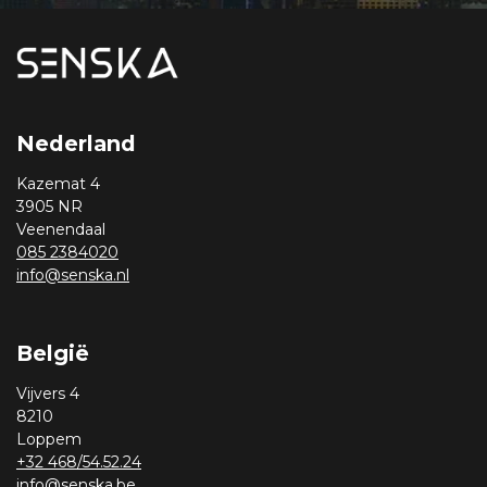
Nederland
Kazemat 4
3905 NR
Veenendaal
085 2384020
info@senska.nl
België
Vijvers 4
8210
Loppem
+32 468/54.52.24
info@senska.be