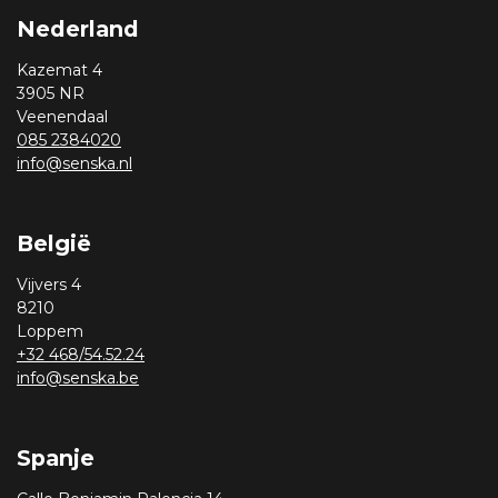
Nederland
Kazemat 4
3905 NR
Veenendaal
085 2384020
info@senska.nl
België
Vijvers 4
8210
Loppem
+32 468/54.52.24
info@senska.be
Spanje