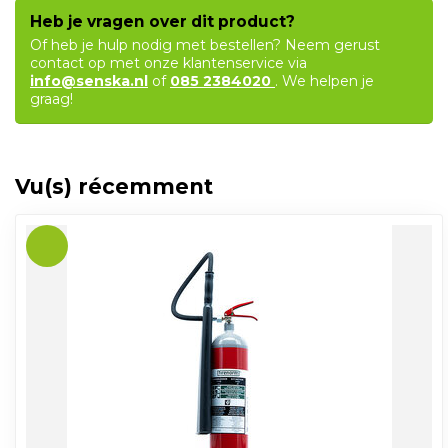
Heb je vragen over dit product?
Of heb je hulp nodig met bestellen? Neem gerust
contact op met onze klantenservice via
info@senska.nl
of
085 2384020
. We helpen je
graag!
Vu(s) récemment