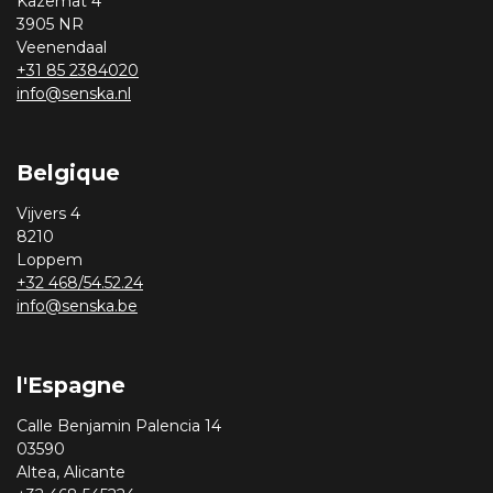
Kazemat 4
3905 NR
Veenendaal
+31 85 2384020
info@senska.nl
Belgique
Vijvers 4
8210
Loppem
+32 468/54.52.24
info@senska.be
l'Espagne
Calle Benjamin Palencia 14
03590
Altea, Alicante