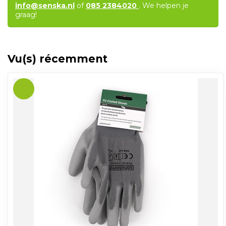
info@senska.nl
of
085 2384020
. We helpen je
graag!
Vu(s) récemment