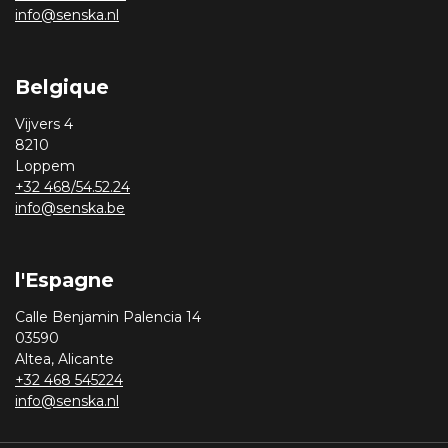
info@senska.nl
Belgique
Vijvers 4
8210
Loppem
+32 468/54.52.24
info@senska.be
l'Espagne
Calle Benjamin Palencia 14
03590
Altea, Alicante
+32 468 545224
info@senska.nl