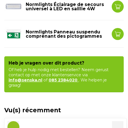
Normlights Éclairage de secours
universel à LED en saillie 4W
Normlights Panneau suspendu
comprenant des pictogrammes
Heb je vragen over dit product?
Of heb je hulp nodig met bestellen? Neem gerust
contact op met onze klantenservice via
info@senska.nl
of
085 2384020
. We helpen je
graag!
Vu(s) récemment