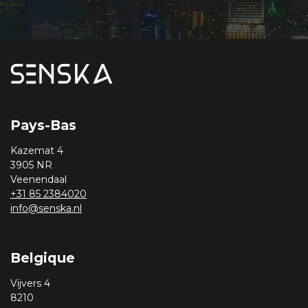
Pays-Bas
Kazemat 4
3905 NR
Veenendaal
+31 85 2384020
info@senska.nl
Belgique
Vijvers 4
8210