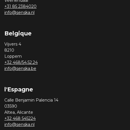
Veenendaal
+31 85 2384020
info@senska.nl
Belgique
Vijvers 4
8210
Loppem
+32 468/54.52.24
info@senska.be
l'Espagne
Calle Benjamin Palencia 14
03590
Altea, Alicante
+32 468 545224
info@senska.nl