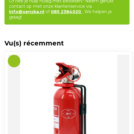
Of heb je hulp nodig met bestellen? Neem gerust
contact op met onze klantenservice via
info@senska.nl
of
085 2384020
. We helpen je
graag!
Vu(s) récemment