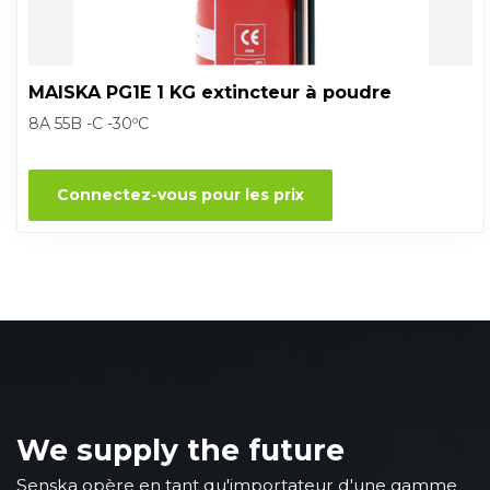
MAISKA PG1E 1 KG extincteur à poudre
8A 55B -C -30ºC
Connectez-vous pour les prix
We supply the future
Senska opère en tant qu'importateur d'une gamme