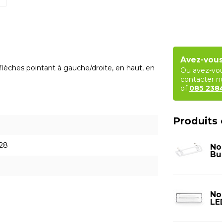
Avez-vous
èches pointant à gauche/droite, en haut, en
Ou avez-vou
contacter no
of
085 23
Produits
28
No
Bu
No
LE