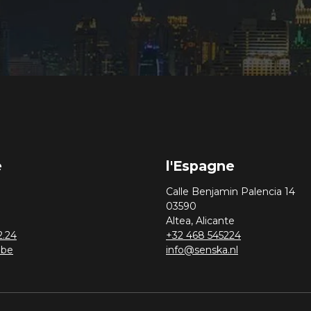
e
l'Espagne
Calle Benjamin Palencia 14
03590
Altea, Alicante
2.24
+32 468 545224
.be
info@senska.nl