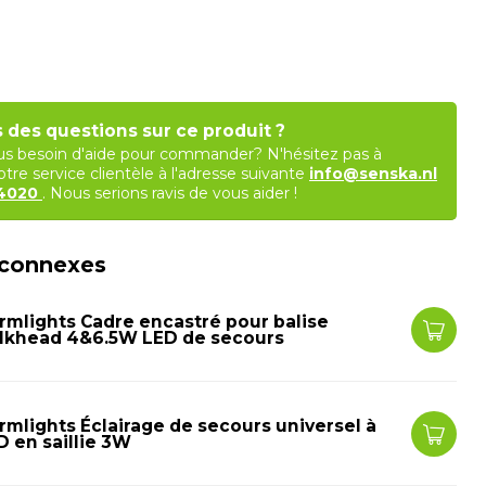
 des questions sur ce produit ?
s besoin d'aide pour commander? N'hésitez pas à
tre service clientèle à l'adresse suivante
info@senska.nl
84020
. Nous serions ravis de vous aider !
 connexes
rmlights Cadre encastré pour balise
lkhead 4&6.5W LED de secours
rmlights Éclairage de secours universel à
D en saillie 3W