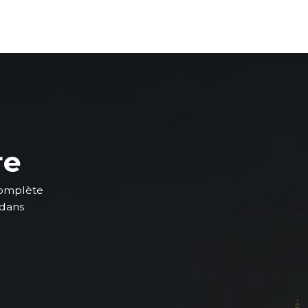
re
complète
 dans