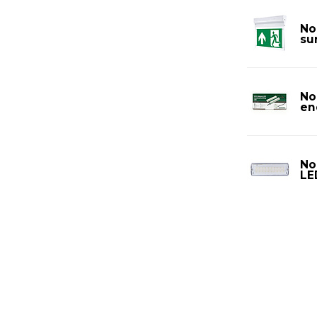
No
su
No
en
No
LE