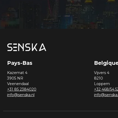
Pays-Bas
Belgiqu
Kazemat 4
Vijvers 4
3905 NR
8210
Veenendaal
Loppem
+31 85 2384020
+32 468/54.5
info@senska.nl
info@senska