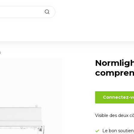
s
Normlig
compren
Connectez-vo
Visible des deux c
Le bon soutien