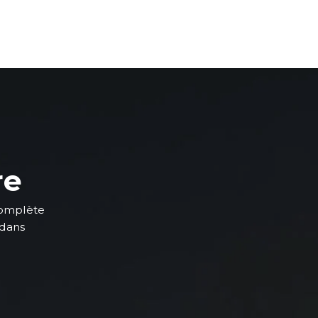
re
complète
 dans