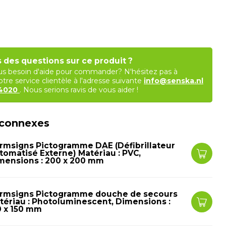
 des questions sur ce produit ?
s besoin d'aide pour commander? N'hésitez pas à
tre service clientèle à l'adresse suivante
info@senska.nl
84020
. Nous serions ravis de vous aider !
 connexes
rmsigns Pictogramme DAE (Défibrillateur
tomatisé Externe) Matériau : PVC,
mensions : 200 x 200 mm
rmsigns Pictogramme douche de secours
tériau : Photoluminescent, Dimensions :
0 x 150 mm