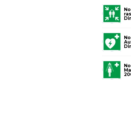
No
ra
Di
No
Au
Di
No
Ma
20