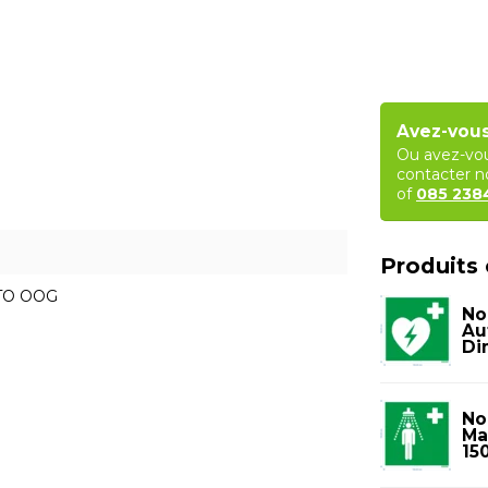
Avez-vous
Ou avez-vou
contacter no
of
085 23
Produits
CTO OOG
No
Au
Di
No
Ma
15