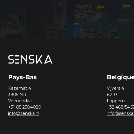
Pays-Bas
Belgiqu
Kazemat 4
Vijvers 4
3905 NR
8210
Veenendaal
Loppem
+31 85 2384020
+32 468/54.5
info@senska.nl
info@senska