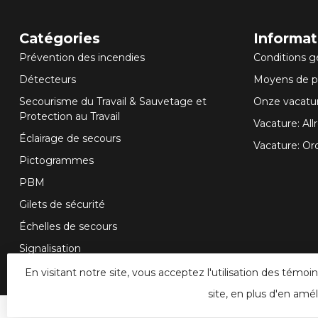
Catégories
Informat
Prévention des incendies
Conditions g
Détecteurs
Moyens de 
Secourisme du Travail & Sauvetage et
Onze vacatu
Protection au Travail
Vacature: A
Éclairage de secours
Vacature: Or
Pictogrammes
PBM
Gilets de sécurité
Échelles de secours
Signalisation
En visitant notre site, vous acceptez l'utilisation des tém
site, en plus d'en amél