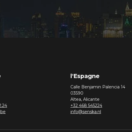
e
l'Espagne
Calle Benjamin Palencia 14
03590
Altea, Alicante
2.24
+32 468 545224
.be
info@senska.nl