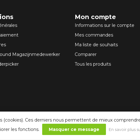
ions
Mon compte
énérales
Informations sur le compte
paiement
Mes commandes
res
Ma liste de souhaits
llround Magazijnmedewerker
Comparer
derpicker
Tous les produits
oins (cookies). Ces derniers nous permettent de mieux comprendre 
iorer les fonctions.
Masquer ce message
En savoir plus s
© Copyright 2026 Senska