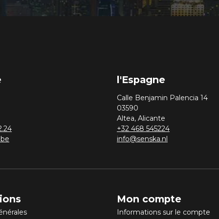
e
l'Espagne
Calle Benjamin Palencia 14
03590
Altea, Alicante
2.24
+32 468 545224
.be
info@senska.nl
ions
Mon compte
énérales
Informations sur le compte