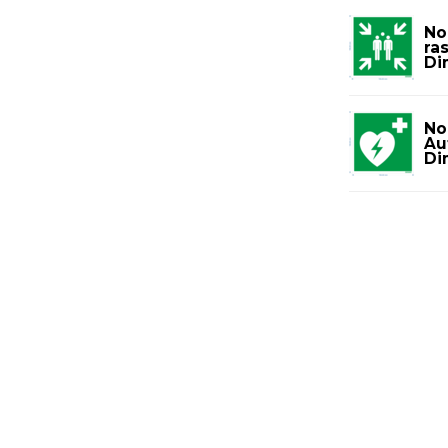
No
ra
Di
No
Au
Di