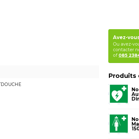
Avez-vous
Ou avez-vou
contacter no
of
085 23
Produits
CTDOUCHE
No
Au
Di
No
Ma
15