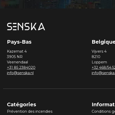
Pays-Bas
Belgiqu
Kazemat 4
Vijvers 4
3905 NR
8210
Veenendaal
Loppem
+31 85 2384020
+32 468/54.5
info@senska.nl
info@senska
Catégories
Informat
Prévention des incendies
Conditions g