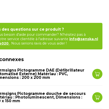
 des questions sur ce produit ?
s besoin d'aide pour commander? N'hésitez pas à
tre service clientèle à l'adresse suivante
info@senska.nl
84020
. Nous serions ravis de vous aider !
 connexes
rmsigns Pictogramme DAE (Défibrillateur
tomatisé Externe) Matériau : PVC,
mensions : 200 x 200 mm
rmsigns Pictogramme douche de secours
tériau : Photoluminescent, Dimensions :
0 x 150 mm