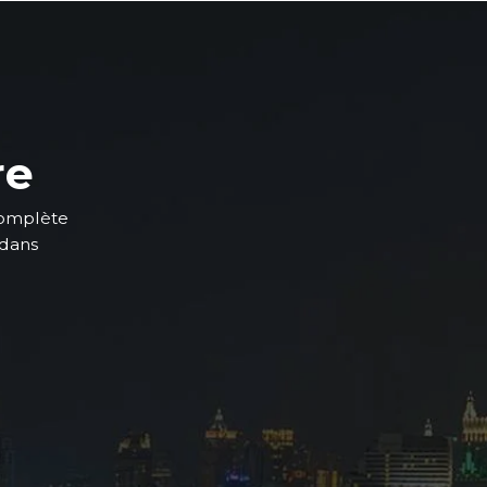
re
complète
 dans