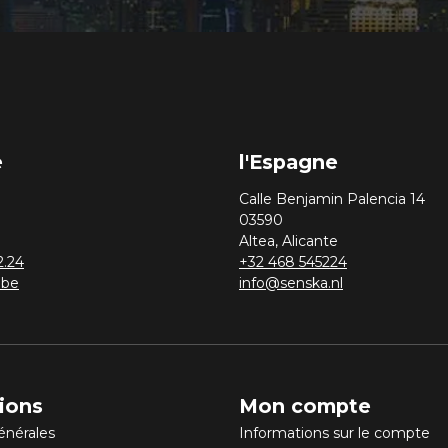
e
l'Espagne
Calle Benjamin Palencia 14
03590
Altea, Alicante
2.24
+32 468 545224
.be
info@senska.nl
ions
Mon compte
énérales
Informations sur le compte