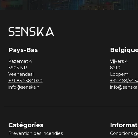
Pays-Bas
Belgiqu
Kazemat 4
Vijvers 4
3905 NR
8210
Veenendaal
Loppem
+31 85 2384020
+32 468/54.5
info@senska.nl
info@senska
Catégories
Informat
Prévention des incendies
Conditions g