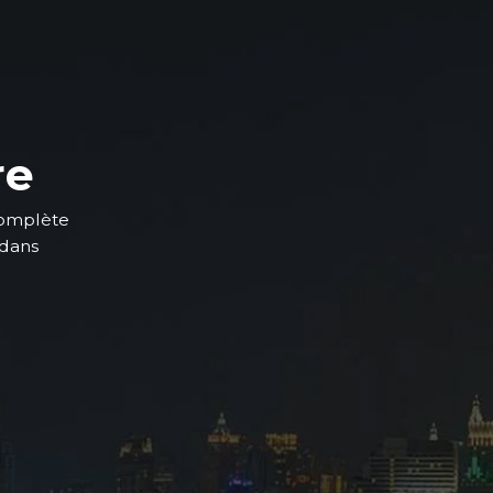
re
complète
 dans