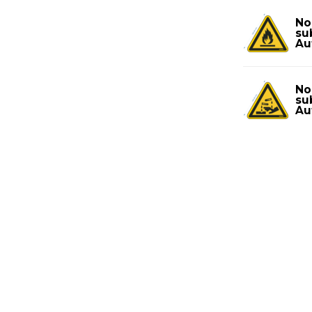
No
su
Au
No
su
Au