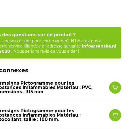
 des questions sur ce produit ?
s besoin d'aide pour commander? N'hésitez pas à
tre service clientèle à l'adresse suivante
info@senska.nl
84020
. Nous serions ravis de vous aider !
 connexes
rmsigns Pictogramme pour les
bstances inflammables Matériau : PVC,
mensions : 315 mm
rmsigns Pictogramme pour les
bstances inflammables Matériau :
ocollant, taille : 100 mm.