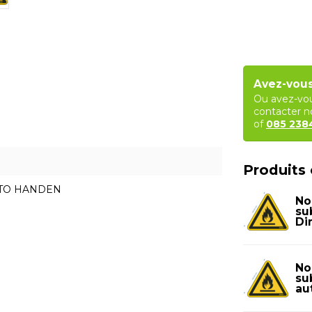
Avez-vous
Ou avez-vou
contacter no
of
085 23
Produits
CTO HANDEN
No
su
Di
No
su
aut