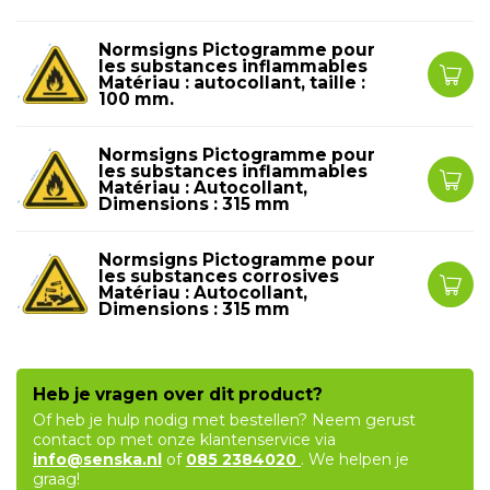
Normsigns Pictogramme pour
les substances inflammables
Matériau : autocollant, taille :
100 mm.
Normsigns Pictogramme pour
les substances inflammables
Matériau : Autocollant,
Dimensions : 315 mm
Normsigns Pictogramme pour
les substances corrosives
Matériau : Autocollant,
Dimensions : 315 mm
Heb je vragen over dit product?
Of heb je hulp nodig met bestellen? Neem gerust
contact op met onze klantenservice via
info@senska.nl
of
085 2384020
. We helpen je
graag!