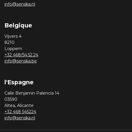
info@senska.nl
Belgique
Vijvers 4
8210
Loppem
+32 468/54.52.24
info@senska.be
l'Espagne
Calle Benjamin Palencia 14
03590
Altea, Alicante
+32 468 545224
info@senska.nl