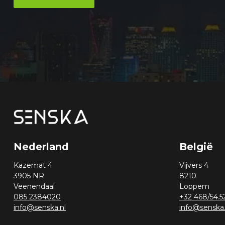
Nederland
België
Kazemat 4
Vijvers 4
3905 NR
8210
Veenendaal
Loppem
085 2384020
+32 468/54.5
info@senska.nl
info@senska