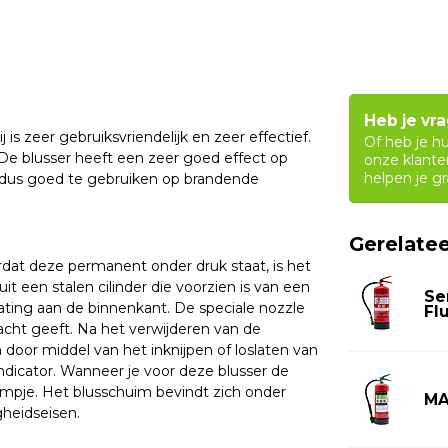
Heb je vr
 is zeer gebruiksvriendelijk en zeer effectief.
Of heb je h
e blusser heeft een zeer goed effect op
onze klante
helpen je gr
is dus goed te gebruiken op brandende
Gerelate
dat deze permanent onder druk staat, is het
uit een stalen cilinder die voorzien is van een
Se
ating aan de binnenkant. De speciale nozzle
Flu
acht geeft. Na het verwijderen van de
n door middel van het inknijpen of loslaten van
indicator. Wanneer je voor deze blusser de
mpje. Het blusschuim bevindt zich onder
MA
igheidseisen.