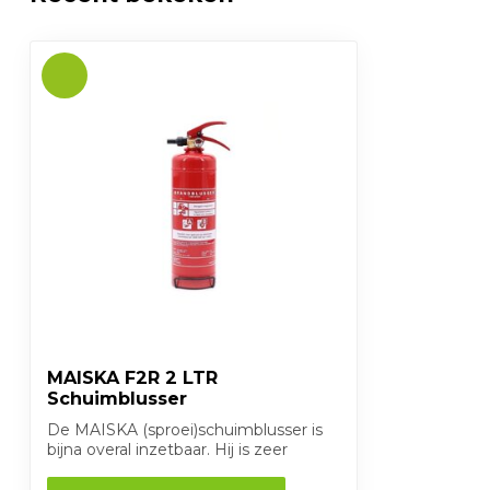
Temperatuur
+5°C/+60°C
Vorstbestendig
Spuitduur
30 seconden
Kleur
Rood RAL 30
Werkdruk
12 bar bij 20°C
Bereik
3 meter
RTK Nummer
3597
MAISKA F2R 2 LTR
Schuimblusser
De MAISKA (sproei)schuimblusser is
bijna overal inzetbaar. Hij is zeer
gebruiksv...