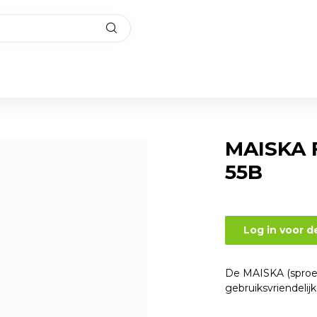
MAISKA F
55B
Log in voor d
De MAISKA (sproei)s
gebruiksvriendelij