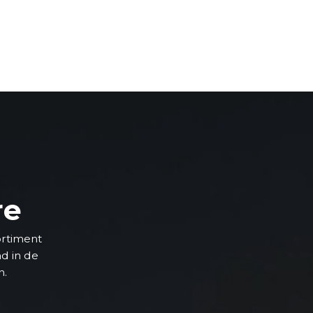
re
ortiment
nd in de
n.