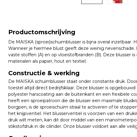
Productomschrijving
De MAISKA (sproei)schuimblusser is bijna overal inzetbaar. Hij
Wanneer je hiermee blust geeft deze weinig nevenschade. D
vaste stoffen (A) en op vloeistofbranden (B). Deze blusser 
materialen als papier, hout en textiel.
Constructie & werking
De MAISKA schuimblusser staat onder constante druk. Door
toestel altijd direct bedrijfsklaar. Deze blusser is opgebouwd 
polyester harscoating aan de buitenkant en een flexibele co
heeft een sproeipatroon die de blusser een maximale bluskr
borgpen, is de sproeischuim straal te activeren of te stoppe
het knijpventiel. Het blusserventiel is voorzien van een druk
druk wilt meten, kan dit door middel van een manometerpo
stikstofdruk in de cilinder. Onze blusser voldoet aan alle veil