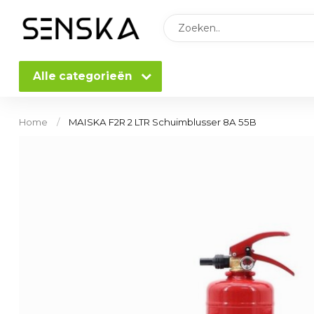
Alle categorieën
Home
/
MAISKA F2R 2 LTR Schuimblusser 8A 55B