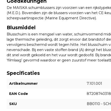
Goedkeuringen
De MAISKA schuimblussers zijn voorzien van een rijkstypek
(M.E.D.). Bovendien zijn de blussers voorzien van het CE-k
scheepvaartinspectie (Marine Equipment Directive).
Blusmiddel
Blusschuim is een mengsel van water, schuimvormend mid
lage thermische geleiding, dit zorgt ervoor dat brandstof die
vervolgens beschermd wordt tegen hitte. Het blusschuim 
nevenschade. Bij een vaste stoffen brand (A) dringt het bl
dit snel wordt gekoeld en het vuur wordt gedoofd. Bij brand
‘filmlaag’ gevormd waardoor er geen zuurstof meer toelaatba
Specificaties
Artikelnummer
7.101.001
EAN Code
87208740318
SKU
BB0110 - SC