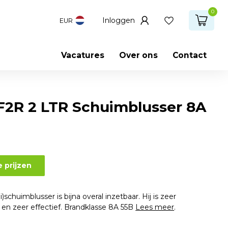
0
Inloggen
EUR
Vacatures
Over ons
Contact
2R 2 LTR Schuimblusser 8A
e prijzen
chuimblusser is bijna overal inzetbaar. Hij is zeer
k en zeer effectief. Brandklasse 8A 55B
Lees meer
.