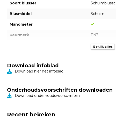
Soort blusser
Schuimblusse
Blusmiddel
Schuim
Manometer
Keurmerk
EN3
Brandklasse
A/B
Bekijk alles
Inhoud
2 liter
Download infoblad
Blusrating
8A/55B
Download hier het infoblad
CE markering
Gewicht
3,9 kg
Onderhoudsvoorschriften downloaden
Download onderhoudsvoorschriften
Materiaal
Staal
Afmeting
405 mm x 14
Recent bekeken