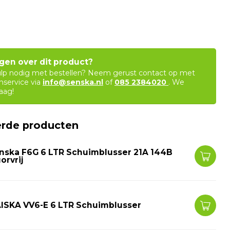
agen over dit product?
ulp nodig met bestellen? Neem gerust contact op met
nservice via
info@senska.nl
of
085 2384020
. We
aag!
erde producten
nska F6G 6 LTR Schuimblusser 21A 144B
orvrij
ISKA VV6-E 6 LTR Schuimblusser