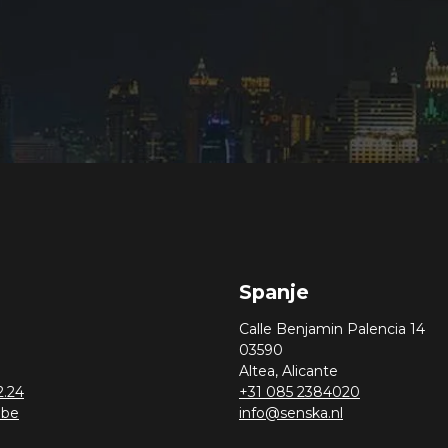
Spanje
Calle Benjamin Palencia 14
03590
Altea, Alicante
2.24
+31 085 2384020
.be
info@senska.nl