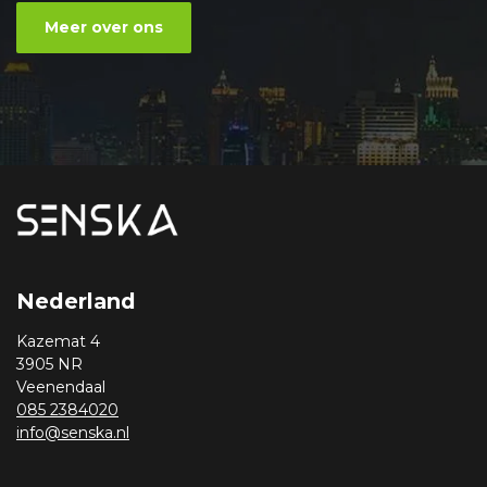
Meer over ons
Nederland
Kazemat 4
3905 NR
Veenendaal
085 2384020
info@senska.nl