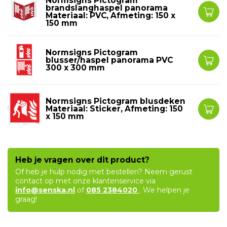
Normsigns Pictogram
brandslanghaspel panorama
Materiaal: PVC, Afmeting: 150 x
150 mm
Normsigns Pictogram
blusser/haspel panorama PVC
300 x 300 mm
Normsigns Pictogram blusdeken
Materiaal: Sticker, Afmeting: 150
x 150 mm
Heb je vragen over dit product?
Of heb je hulp nodig met bestellen? Neem gerust
contact op met onze klantenservice via
info@senska.nl
of
085 2384020
. We helpen je
graag!