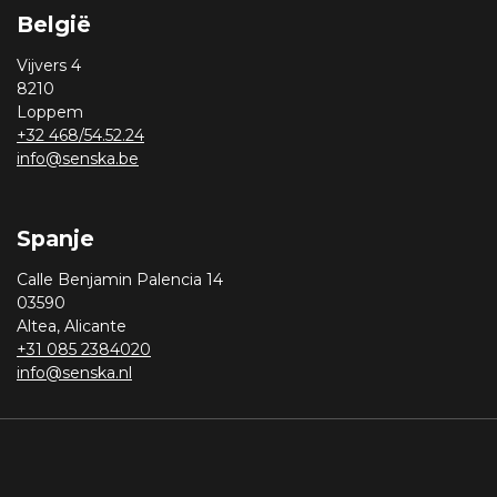
België
Vijvers 4
8210
Loppem
+32 468/54.52.24
info@senska.be
Spanje
Calle Benjamin Palencia 14
03590
Altea, Alicante
+31 085 2384020
info@senska.nl